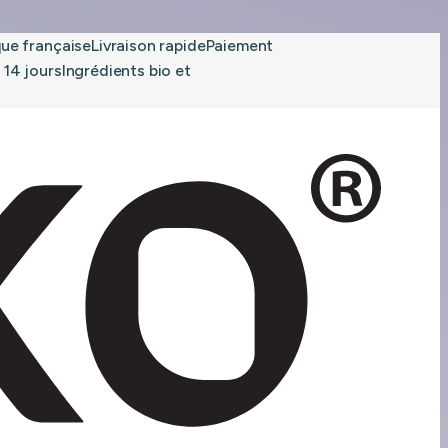
 française
Livraison rapide
Paiement
 jours
Ingrédients bio et